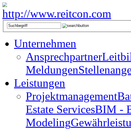
Unternehmen
Ansprechpartner
Leitbi
Meldungen
Stellenang
Leistungen
Projektmanagement
Ba
Estate Services
BIM - B
Modeling
Gewährleist