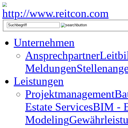
Unternehmen
Ansprechpartner
Leitbi
Meldungen
Stellenang
Leistungen
Projektmanagement
Ba
Estate Services
BIM - B
Modeling
Gewährleist